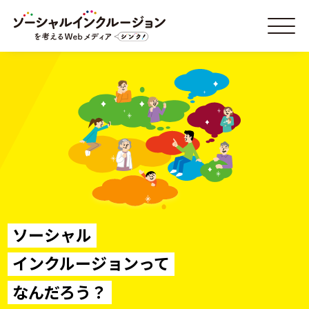
カテゴリー:
住民の交流
Oops, Post Not Found!
Uh Oh. Something is missing. Try double checking things.
This is the error message in the archive.php template.
This is a widget ready area. Add some and they will appear here.
ソーシャル
インクルージョンって
なんだろう？