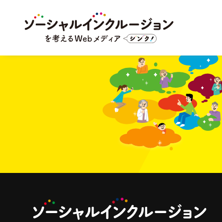
関係する人:
ひとり親家庭
Oops, Post Not Found!
Uh Oh. Something is missing. Try double checking things.
This is the error message in the archive.php template.
This is a widget ready area. Add some and they will appear here.