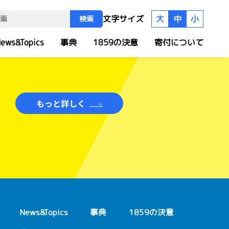
文字サイズ
大
中
小
検索
ews&Topics
事典
1859の決意
寄付について
もっと詳しく
News&Topics
事典
1859の決意