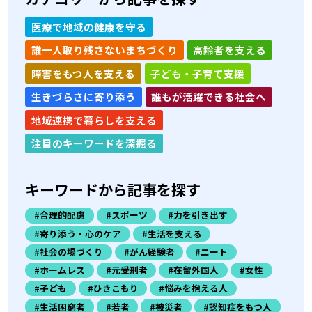
医療で地域の健康を守る
誰一人取り残さないまちづくり
高齢者を支える
障害をもつ人を支える
子ども・子育て支援
生きづらさに寄り添う
誰もが活躍できる社会へ
地域連携で暮らしを支える
注目のキーワードを深掘る
キーワードから記事を探す
#合理的配慮
#スポーツ
#力を引き出す
#寄り添う・心のケア
#生活を支える
#社会の場づくり
#がん経験者
#ニート
#ホームレス
#元受刑者
#在留外国人
#女性
#子ども
#ひきこもり
#悩みを抱える人
#生活困窮者
#若者
#被災者
#認知症をもつ人