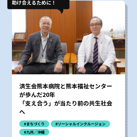
助け合えるために！
済生会熊本病院と熊本福祉センター
が歩んだ20年
「支え合う」が当たり前の共生社会
へ
#まちづくり
#ソーシャルインクルージョン
#九州／沖縄