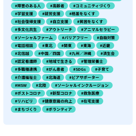
#障害のある人
#高齢者
#コミュニティづくり
#学習支援
#就労支援
#格差をなくす
#社会復帰支援
#自立支援
#貧困をなくす
#多文化共生
#アウトリーチ
#アニマルセラピー
#ソーシャルファーム
#バリアフリー
#自殺対策
#電話相談
#東北
#関東
#東海
#近畿
#北信越
#中国／四国
#九州／沖縄
#済生会
#認定看護師
#地域で生きる
#管理栄養士
#多職種連携
#がん患者
#SDGs
#子育て
#介護福祉士
#北海道
#ピアサポーター
#MSW
#北陸
#ソーシャルインクルージョン
#ポストコロナ
#新型コロナ
#救急医療
#リハビリ
#健康意識の向上
#在宅支援
#まちづくり
#ボランティア