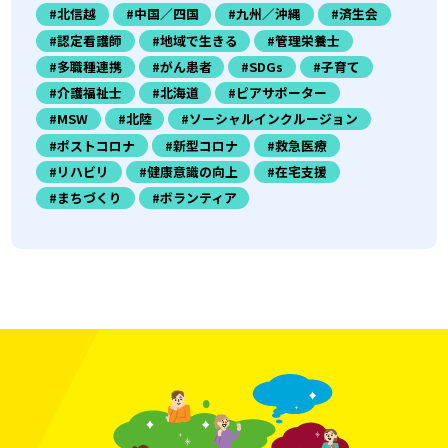
#北信越
#中国／四国
#九州／沖縄
#済生会
#認定看護師
#地域で生きる
#管理栄養士
#多職種連携
#がん患者
#SDGs
#子育て
#介護福祉士
#北海道
#ピアサポーター
#MSW
#北陸
#ソーシャルインクルージョン
#ポストコロナ
#新型コロナ
#救急医療
#リハビリ
#健康意識の向上
#在宅支援
#まちづくり
#ボランティア