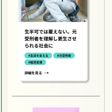
生半可では雇えない。元
人
受刑者を理解し更生させ
受
られる社会に
づ
#生活を支える
#元受刑者
#就労支援
詳細を見る
詳