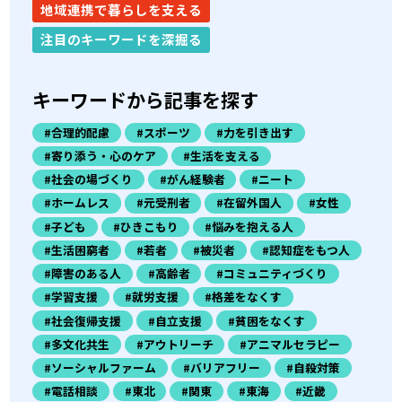
地域連携で暮らしを支える
注目のキーワードを深掘る
キーワードから記事を探す
#合理的配慮
#スポーツ
#力を引き出す
#寄り添う・心のケア
#生活を支える
#社会の場づくり
#がん経験者
#ニート
#ホームレス
#元受刑者
#在留外国人
#女性
#子ども
#ひきこもり
#悩みを抱える人
#生活困窮者
#若者
#被災者
#認知症をもつ人
#障害のある人
#高齢者
#コミュニティづくり
#学習支援
#就労支援
#格差をなくす
#社会復帰支援
#自立支援
#貧困をなくす
#多文化共生
#アウトリーチ
#アニマルセラピー
#ソーシャルファーム
#バリアフリー
#自殺対策
#電話相談
#東北
#関東
#東海
#近畿