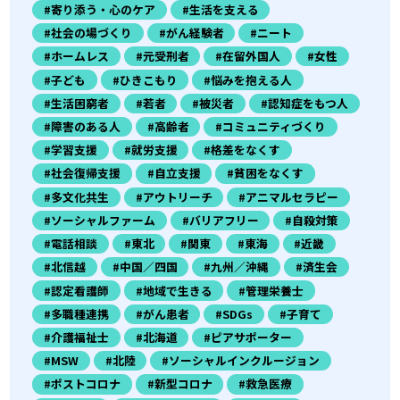
#寄り添う・心のケア
#生活を支える
#社会の場づくり
#がん経験者
#ニート
#ホームレス
#元受刑者
#在留外国人
#女性
#子ども
#ひきこもり
#悩みを抱える人
#生活困窮者
#若者
#被災者
#認知症をもつ人
#障害のある人
#高齢者
#コミュニティづくり
#学習支援
#就労支援
#格差をなくす
#社会復帰支援
#自立支援
#貧困をなくす
#多文化共生
#アウトリーチ
#アニマルセラピー
#ソーシャルファーム
#バリアフリー
#自殺対策
#電話相談
#東北
#関東
#東海
#近畿
#北信越
#中国／四国
#九州／沖縄
#済生会
#認定看護師
#地域で生きる
#管理栄養士
#多職種連携
#がん患者
#SDGs
#子育て
#介護福祉士
#北海道
#ピアサポーター
#MSW
#北陸
#ソーシャルインクルージョン
#ポストコロナ
#新型コロナ
#救急医療