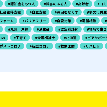
#認知症をもつ人
#障害のある人
#高齢者
#コ
#社会復帰支援
#自立支援
#貧困をなくす
#多文化共生
ファーム
#バリアフリー
#自殺対策
#電話相談
#九州／沖縄
#済生会
#認定看護師
#地域で生
DGs
#子育て
#介護福祉士
#北海道
#ピアサポー
#ポストコロナ
#新型コロナ
#救急医療
#リハビリ