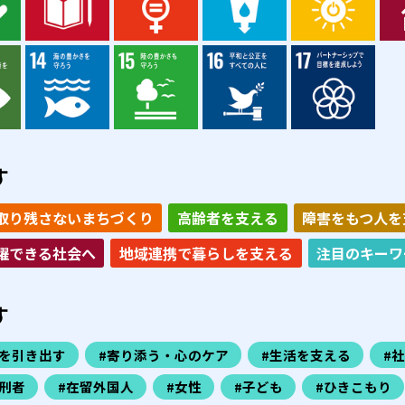
す
取り残さないまちづくり
高齢者を支える
障害をもつ人を
躍できる社会へ
地域連携で暮らしを支える
注目のキーワ
す
力を引き出す
#寄り添う・心のケア
#生活を支える
#
刑者
#在留外国人
#女性
#子ども
#ひきこもり