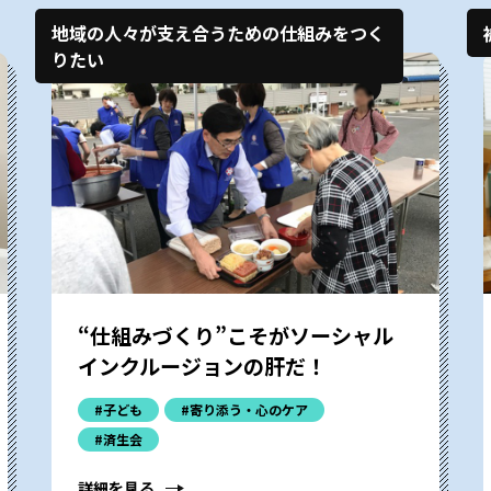
地域の人々が支え合うための仕組みをつく
りたい
“仕組みづくり”こそがソーシャル
インクルージョンの肝だ！
#子ども
#寄り添う・心のケア
#済生会
詳細を見る