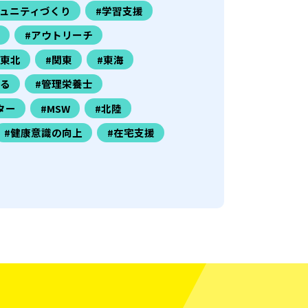
ミュニティづくり
#学習支援
#アウトリーチ
#東北
#関東
#東海
きる
#管理栄養士
ター
#MSW
#北陸
#健康意識の向上
#在宅支援