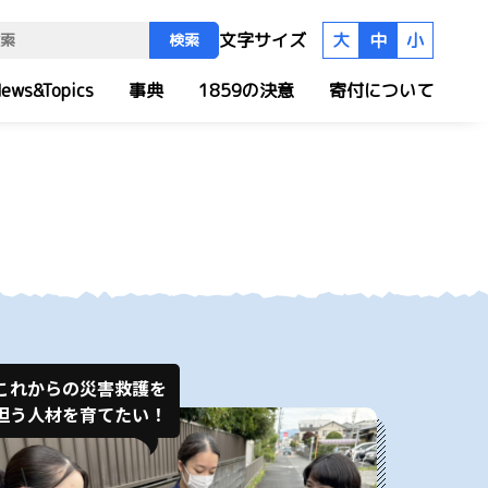
文字サイズ
大
中
小
検索
ews&Topics
事典
1859の決意
寄付について
これからの災害救護を
担う人材を育てたい！