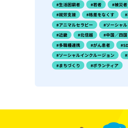
#生活困窮者
#若者
#被災者
#就労支援
#格差をなくす
#アニマルセラピー
#ソーシャル
#近畿
#北信越
#中国／四国
#多職種連携
#がん患者
#S
#ソーシャルインクルージョン
#まちづくり
#ボランティア