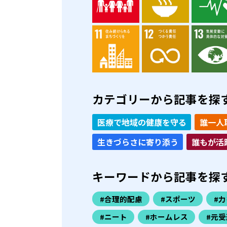
カテゴリーから記事を探
医療で地域の健康を守る
誰一人
生きづらさに寄り添う
誰もが活
キーワードから記事を探
#合理的配慮
#スポーツ
#
#ニート
#ホームレス
#元受