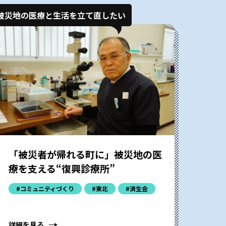
被災地の医療と生活を立て直したい
「被災者が帰れる町に」被災地の医
療を支える“復興診療所”
#コミュニティづくり
#東北
#済生会
詳細を見る