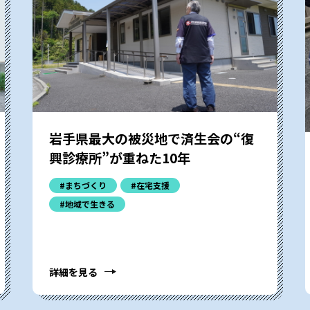
岩手県最大の被災地で済生会の“復
興診療所”が重ねた10年
#まちづくり
#在宅支援
#地域で生きる
詳細を見る