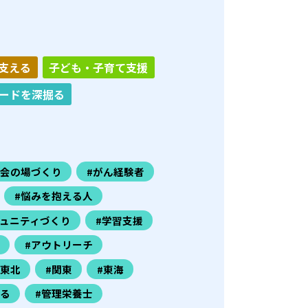
支える
子ども・子育て支援
ードを深掘る
社会の場づくり
#がん経験者
#悩みを抱える人
ミュニティづくり
#学習支援
#アウトリーチ
#東北
#関東
#東海
きる
#管理栄養士