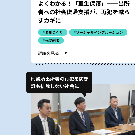
よくわかる！「更生保護」——出所
者への社会復帰支援が、再犯を減ら
すカギに
#まちづくり
#ソーシャルインクルージョン
#元受刑者
詳細を見る
刑務所出所者の再犯を防ぎ
誰も排除しない社会に