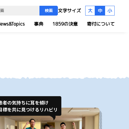
文字サイズ
大
中
小
検索
ews&Topics
事典
1859の決意
寄付について
患者の気持ちに耳を傾け
目標を共に見つけるリハビリ