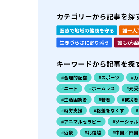
カテゴリーから記事を探
医療で地域の健康を守る
誰一人
生きづらさに寄り添う
誰もが活
キーワードから記事を探
#合理的配慮
#スポーツ
#
#ニート
#ホームレス
#元受
#生活困窮者
#若者
#被災者
#就労支援
#格差をなくす
#アニマルセラピー
#ソーシャル
#近畿
#北信越
#中国／四国