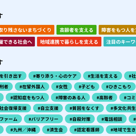
す
取り残さないまちづくり
高齢者を支える
障害をもつ人を
躍できる社会へ
地域連携で暮らしを支える
注目のキーワ
す
力を引き出す
#寄り添う・心のケア
#生活を支える
#
刑者
#在留外国人
#女性
#子ども
#ひきこもり
#認知症をもつ人
#障害のある人
#高齢者
#コ
#社会復帰支援
#自立支援
#貧困をなくす
#多文化共生
ファーム
#バリアフリー
#自殺対策
#電話相談
#九州／沖縄
#済生会
#認定看護師
#地域で生