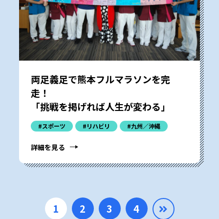
両足義足で熊本フルマラソンを完
走！
「挑戦を掲げれば人生が変わる」
#スポーツ
#リハビリ
#九州／沖縄
詳細を見る
1
2
3
4