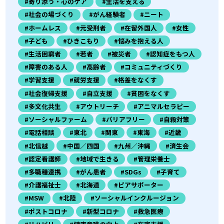
#寄り添う・心のケア
#生活を支える
#社会の場づくり
#がん経験者
#ニート
#ホームレス
#元受刑者
#在留外国人
#女性
#子ども
#ひきこもり
#悩みを抱える人
#生活困窮者
#若者
#被災者
#認知症をもつ人
#障害のある人
#高齢者
#コミュニティづくり
#学習支援
#就労支援
#格差をなくす
#社会復帰支援
#自立支援
#貧困をなくす
#多文化共生
#アウトリーチ
#アニマルセラピー
#ソーシャルファーム
#バリアフリー
#自殺対策
#電話相談
#東北
#関東
#東海
#近畿
#北信越
#中国／四国
#九州／沖縄
#済生会
#認定看護師
#地域で生きる
#管理栄養士
#多職種連携
#がん患者
#SDGs
#子育て
#介護福祉士
#北海道
#ピアサポーター
#MSW
#北陸
#ソーシャルインクルージョン
#ポストコロナ
#新型コロナ
#救急医療