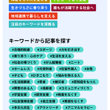
生きづらさに寄り添う
誰もが活躍できる社会へ
地域連携で暮らしを支える
注目のキーワードを深掘る
キーワードから記事を探す
#合理的配慮
#スポーツ
#力を引き出す
#寄り添う・心のケア
#生活を支える
#社会の場づくり
#がん経験者
#ニート
#ホームレス
#元受刑者
#在留外国人
#女性
#子ども
#ひきこもり
#悩みを抱える人
#生活困窮者
#若者
#被災者
#認知症をもつ人
#障害のある人
#高齢者
#コミュニティづくり
#学習支援
#就労支援
#格差をなくす
#社会復帰支援
#自立支援
#貧困をなくす
#多文化共生
#アウトリーチ
#アニマルセラピー