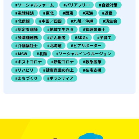
#ソーシャルファーム
#バリアフリー
#自殺対策
#電話相談
#東北
#関東
#東海
#近畿
#北信越
#中国／四国
#九州／沖縄
#済生会
#認定看護師
#地域で生きる
#管理栄養士
#多職種連携
#がん患者
#SDGs
#子育て
#介護福祉士
#北海道
#ピアサポーター
#MSW
#北陸
#ソーシャルインクルージョン
#ポストコロナ
#新型コロナ
#救急医療
#リハビリ
#健康意識の向上
#在宅支援
#まちづくり
#ボランティア