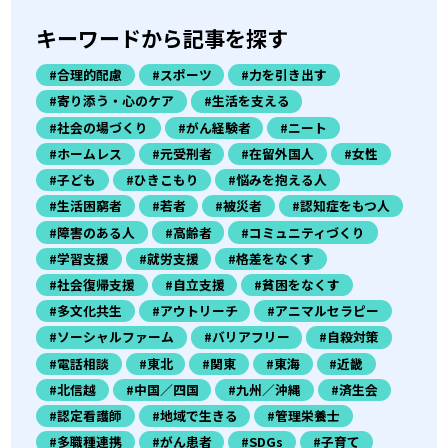
キーワードから記事を探す
#合理的配慮
#スポーツ
#力を引き出す
#寄り添う・心のケア
#生活を支える
#社会の場づくり
#がん経験者
#ニート
#ホームレス
#元受刑者
#在留外国人
#女性
#子ども
#ひきこもり
#悩みを抱える人
#生活困窮者
#若者
#被災者
#認知症をもつ人
#障害のある人
#高齢者
#コミュニティづくり
#学習支援
#就労支援
#格差をなくす
#社会復帰支援
#自立支援
#貧困をなくす
#多文化共生
#アウトリーチ
#アニマルセラピー
#ソーシャルファーム
#バリアフリー
#自殺対策
#電話相談
#東北
#関東
#東海
#近畿
#北信越
#中国／四国
#九州／沖縄
#済生会
#認定看護師
#地域で生きる
#管理栄養士
#多職種連携
#がん患者
#SDGs
#子育て