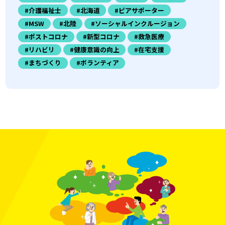
#介護福祉士
#北海道
#ピアサポーター
#MSW
#北陸
#ソーシャルインクルージョン
#ポストコロナ
#新型コロナ
#救急医療
#リハビリ
#健康意識の向上
#在宅支援
#まちづくり
#ボランティア