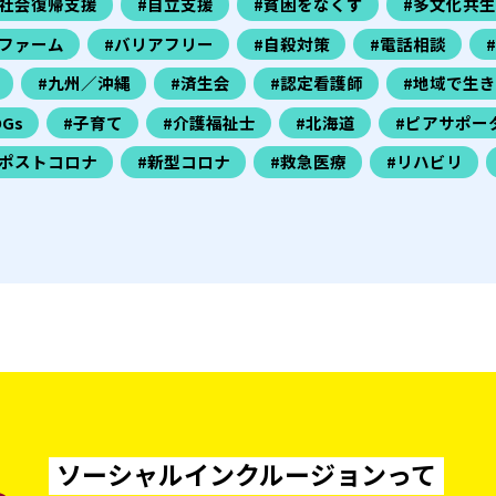
#社会復帰支援
#自立支援
#貧困をなくす
#多文化共生
ファーム
#バリアフリー
#自殺対策
#電話相談
#九州／沖縄
#済生会
#認定看護師
#地域で生
DGs
#子育て
#介護福祉士
#北海道
#ピアサポー
#ポストコロナ
#新型コロナ
#救急医療
#リハビリ
ソーシャルインクルージョンって