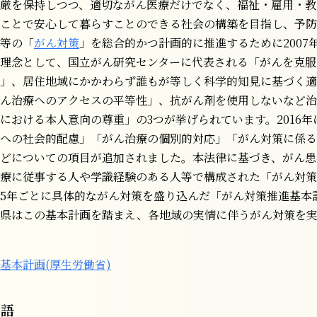
厳を保持しつつ、適切ながん医療だけでなく、福祉・雇用・教
ことで安心して暮らすことのできる社会の構築を目指し、予防
等の「
がん対策
」を総合的かつ計画的に推進するために2007
理念として、国立がん研究センターに代表される「がんを克服
」、居住地域にかかわらず誰もが等しく科学的知見に基づく適
ん治療へのアクセスの平等性」、抗がん剤を使用しないなど治
における本人意向の尊重」の3つが挙げられています。2016年
への社会的配慮」「がん治療の個別的対応」「がん対策に係る
どについての項目が追加されました。本法律に基づき、がん患
療に従事する人や学識経験のある人等で構成された「がん対策
5年ごとに具体的ながん対策を盛り込んだ「がん対策推進基本
府県はこの基本計画を踏まえ、各地域の実情に伴うがん対策を
基本計画(厚生労働省)
用語