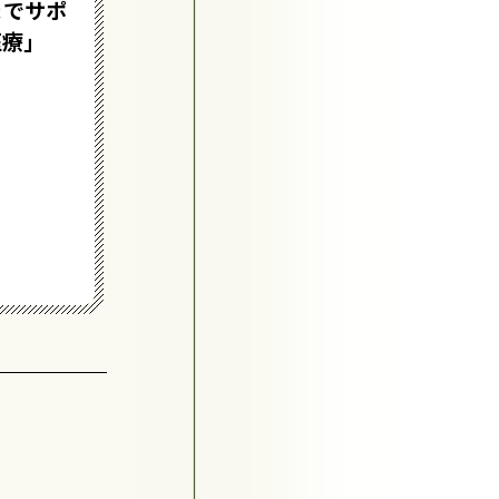
までサポ
病院・地域・ピアサポータ
医療」
ーでがん患者の就労を支
援！
#寄り添う・心のケア
#がん経験者
#悩みを抱える人
詳細を見る