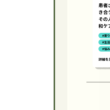
患者
き合
その
和ケ
#寄
#生
#悩
詳細を