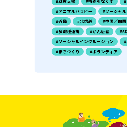
#就労支援
#格差をなくす
#アニマルセラピー
#ソーシャル
#近畿
#北信越
#中国／四国
#多職種連携
#がん患者
#S
#ソーシャルインクルージョン
#まちづくり
#ボランティア