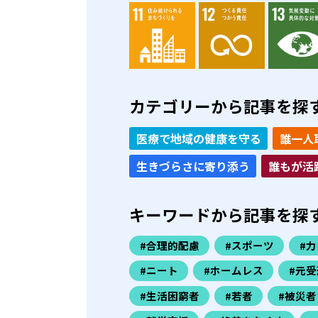
カテゴリーから記事を探
医療で地域の健康を守る
誰一人
生きづらさに寄り添う
誰もが活
キーワードから記事を探
#合理的配慮
#スポーツ
#
#ニート
#ホームレス
#元受
#生活困窮者
#若者
#被災者