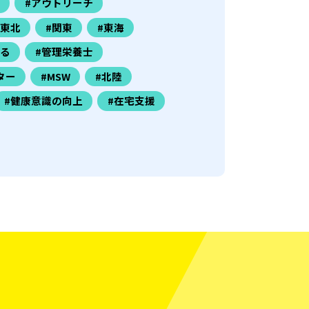
#アウトリーチ
#東北
#関東
#東海
きる
#管理栄養士
ター
#MSW
#北陸
#健康意識の向上
#在宅支援