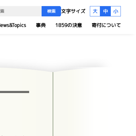
文字サイズ
大
中
小
検索
ews&Topics
事典
1859の決意
寄付について