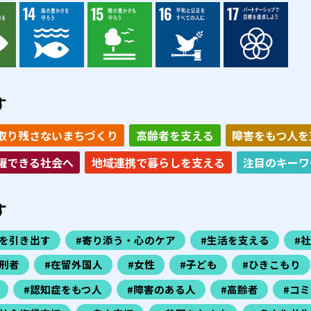
す
取り残さないまちづくり
高齢者を支える
障害をもつ人を
躍できる社会へ
地域連携で暮らしを支える
注目のキーワ
す
力を引き出す
#寄り添う・心のケア
#生活を支える
#
刑者
#在留外国人
#女性
#子ども
#ひきこもり
#認知症をもつ人
#障害のある人
#高齢者
#コ