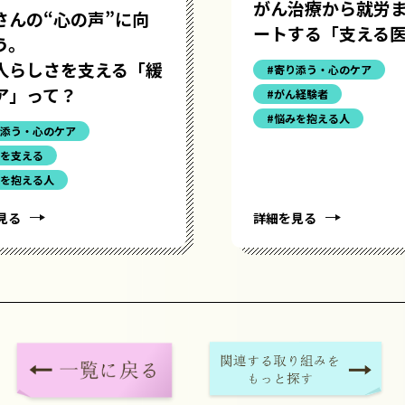
がん治療から就労
さんの“心の声”に向
ートする「支える
う。
人らしさを支える「緩
#寄り添う・心のケア
ア」って？
#がん経験者
#悩みを抱える人
り添う・心のケア
活を支える
みを抱える人
見る
詳細を見る