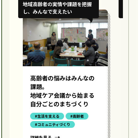
地域高齢者の実情や課題を把握
磨い
し、みんなで支えたい
の現
高齢者の悩みはみんなの
医
課題。
顔
地域ケア会議から始まる
ラ
自分ごとのまちづくり
#生活を支える
#高齢者
#コミュニティづくり
詳細を見る
詳