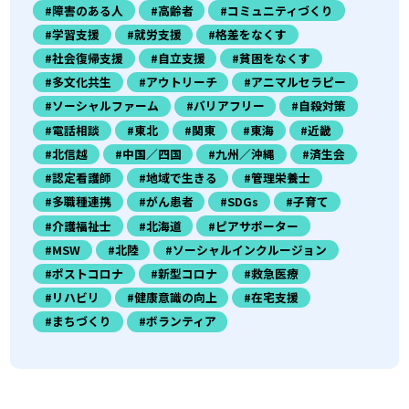
#障害のある人
#高齢者
#コミュニティづくり
#学習支援
#就労支援
#格差をなくす
#社会復帰支援
#自立支援
#貧困をなくす
#多文化共生
#アウトリーチ
#アニマルセラピー
#ソーシャルファーム
#バリアフリー
#自殺対策
#電話相談
#東北
#関東
#東海
#近畿
#北信越
#中国／四国
#九州／沖縄
#済生会
#認定看護師
#地域で生きる
#管理栄養士
#多職種連携
#がん患者
#SDGs
#子育て
#介護福祉士
#北海道
#ピアサポーター
#MSW
#北陸
#ソーシャルインクルージョン
#ポストコロナ
#新型コロナ
#救急医療
#リハビリ
#健康意識の向上
#在宅支援
#まちづくり
#ボランティア