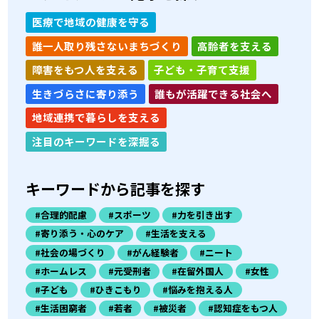
医療で地域の健康を守る
誰一人取り残さないまちづくり
高齢者を支える
障害をもつ人を支える
子ども・子育て支援
生きづらさに寄り添う
誰もが活躍できる社会へ
地域連携で暮らしを支える
注目のキーワードを深掘る
キーワードから記事を探す
#合理的配慮
#スポーツ
#力を引き出す
#寄り添う・心のケア
#生活を支える
#社会の場づくり
#がん経験者
#ニート
#ホームレス
#元受刑者
#在留外国人
#女性
#子ども
#ひきこもり
#悩みを抱える人
#生活困窮者
#若者
#被災者
#認知症をもつ人