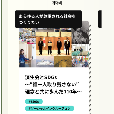
事例
あらゆる人が尊重される社会を
イン
つくりたい
がで
済生会とSDGs
シ
〜“誰一人取り残さない”
シ
理念と共に歩んだ110年〜
ー
と
#SDGs
#ソーシャルインクルージョン