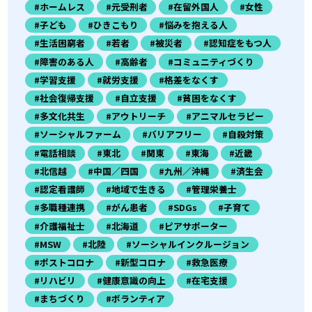
#ホームレス
#元受刑者
#在留外国人
#女性
#子ども
#ひきこもり
#悩みを抱える人
#生活困窮者
#若者
#被災者
#認知症をもつ人
#障害のある人
#高齢者
#コミュニティづくり
#学習支援
#就労支援
#格差をなくす
#社会復帰支援
#自立支援
#貧困をなくす
#多文化共生
#アウトリーチ
#アニマルセラピー
#ソーシャルファーム
#バリアフリー
#自殺対策
#電話相談
#東北
#関東
#東海
#近畿
#北信越
#中国／四国
#九州／沖縄
#済生会
#認定看護師
#地域で生きる
#管理栄養士
#多職種連携
#がん患者
#SDGs
#子育て
#介護福祉士
#北海道
#ピアサポーター
#MSW
#北陸
#ソーシャルインクルージョン
#ポストコロナ
#新型コロナ
#救急医療
#リハビリ
#健康意識の向上
#在宅支援
#まちづくり
#ボランティア