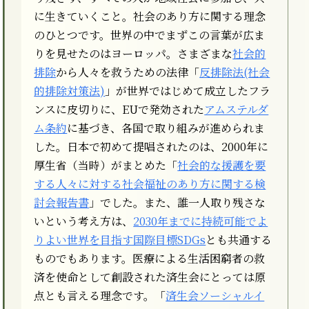
に生きていくこと。社会のあり方に関する理念
のひとつです。世界の中でまずこの言葉が広ま
りを見せたのはヨーロッパ。さまざまな
社会的
排除
から人々を救うための法律「
反排除法(社会
的排除対策法)
」が世界ではじめて成立したフラ
ンスに皮切りに、EUで発効された
アムステルダ
ム条約
に基づき、各国で取り組みが進められま
した。日本で初めて提唱されたのは、2000年に
厚生省（当時）がまとめた「
社会的な援護を要
する人々に対する社会福祉のあり方に関する検
討会報告書
」でした。また、誰一人取り残さな
いという考え方は、
2030年までに持続可能でよ
りよい世界を目指す国際目標SDGs
とも共通する
ものでもあります。医療による生活困窮者の救
済を使命として創設された済生会にとっては原
点とも言える理念です。「
済生会ソーシャルイ