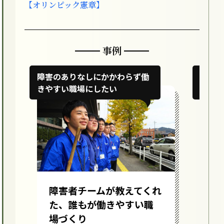
【オリンピック憲章】
事例
障害のありなしにかかわらず働
外国
きやすい職場にしたい
えた
障害者チームが教えてくれ
外
た、誰もが働きやすい職
介
場づくり
会