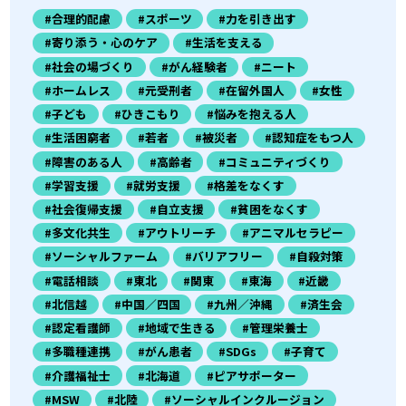
#合理的配慮
#スポーツ
#力を引き出す
#寄り添う・心のケア
#生活を支える
#社会の場づくり
#がん経験者
#ニート
#ホームレス
#元受刑者
#在留外国人
#女性
#子ども
#ひきこもり
#悩みを抱える人
#生活困窮者
#若者
#被災者
#認知症をもつ人
#障害のある人
#高齢者
#コミュニティづくり
#学習支援
#就労支援
#格差をなくす
#社会復帰支援
#自立支援
#貧困をなくす
#多文化共生
#アウトリーチ
#アニマルセラピー
#ソーシャルファーム
#バリアフリー
#自殺対策
#電話相談
#東北
#関東
#東海
#近畿
#北信越
#中国／四国
#九州／沖縄
#済生会
#認定看護師
#地域で生きる
#管理栄養士
#多職種連携
#がん患者
#SDGs
#子育て
#介護福祉士
#北海道
#ピアサポーター
#MSW
#北陸
#ソーシャルインクルージョン