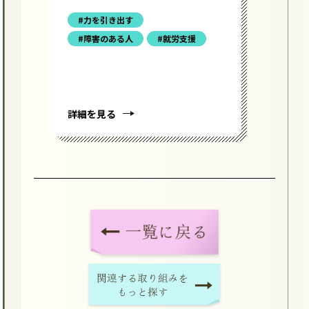
#力を引き出す
#障害のある人
#就労支援
詳細を見る
詳