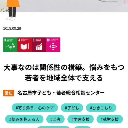
2018.09.28
大事なのは関係性の構築。悩みをもつ
若者を地域全体で支える
名古屋市子ども・若者総合相談センター
愛知
#寄り添う・心のケア
#子ども
#ひきこもり
#悩みを抱える人
#若者
#学習支援
#就労支援