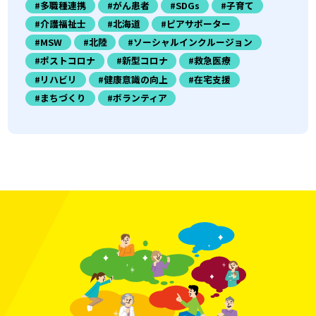
#多職種連携
#がん患者
#SDGs
#子育て
#介護福祉士
#北海道
#ピアサポーター
#MSW
#北陸
#ソーシャルインクルージョン
#ポストコロナ
#新型コロナ
#救急医療
#リハビリ
#健康意識の向上
#在宅支援
#まちづくり
#ボランティア