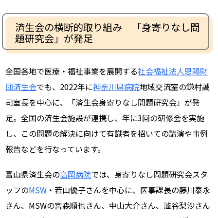
済生会の横断的取り組み 「身寄りなし問
題研究会」が発足
全国各地で医療・福祉事業を展開する
社会福祉法人恩賜財
団済生会
でも、2022年に
神奈川県病院
地域交流室の鎌村誠
司室長を中心に、「済生会身寄りなし問題研究会」が発
足。全国の済生会施設が連携し、年に3回の研修会を実施
し、この問題の解決に向けて有識者を招いての講演や事例
報告などを行なっています。
富山県済生会の
高岡病院
では、身寄りなし問題研究会スタ
ッフの
MSW
・若山優子さんを中心に、医事課長の藤川泰永
さん、MSWの宮森順也さん、中山大介さん、澁谷梨沙さん