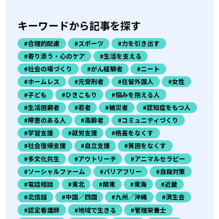
キーワードから記事を探す
#合理的配慮
#スポーツ
#力を引き出す
#寄り添う・心のケア
#生活を支える
#社会の場づくり
#がん経験者
#ニート
#ホームレス
#元受刑者
#在留外国人
#女性
#子ども
#ひきこもり
#悩みを抱える人
#生活困窮者
#若者
#被災者
#認知症をもつ人
#障害のある人
#高齢者
#コミュニティづくり
#学習支援
#就労支援
#格差をなくす
#社会復帰支援
#自立支援
#貧困をなくす
#多文化共生
#アウトリーチ
#アニマルセラピー
#ソーシャルファーム
#バリアフリー
#自殺対策
#電話相談
#東北
#関東
#東海
#近畿
#北信越
#中国／四国
#九州／沖縄
#済生会
#認定看護師
#地域で生きる
#管理栄養士