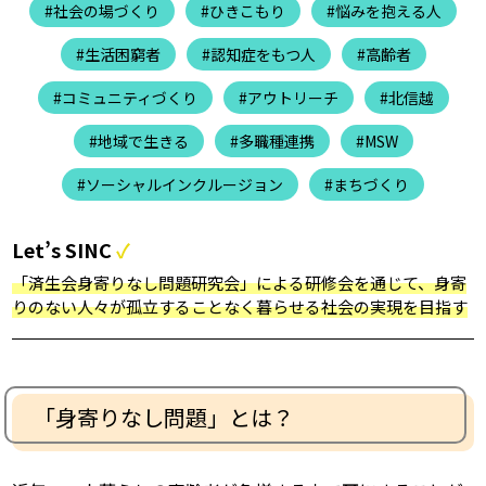
#社会の場づくり
#ひきこもり
#悩みを抱える人
#生活困窮者
#認知症をもつ人
#高齢者
#コミュニティづくり
#アウトリーチ
#北信越
#地域で生きる
#多職種連携
#MSW
#ソーシャルインクルージョン
#まちづくり
Let’s SINC
「済生会身寄りなし問題研究会」による研修会を通じて、身寄
りのない人々が孤立することなく暮らせる社会の実現を目指す
「身寄りなし問題」とは？