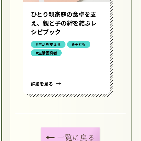
“
ひとり親家庭の食卓を支
ー
え、親と子の絆を結ぶレ
の
シピブック
#生活を支える
#子ども
#生活困窮者
詳細を見る
詳