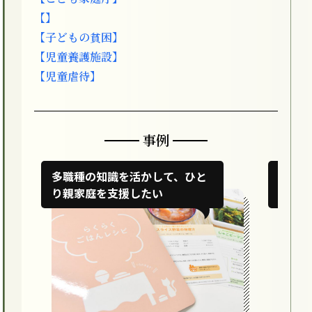
【】
【子どもの貧困】
【児童養護施設】
【児童虐待】
事例
多職種の知識を活かして、ひと
地域
り親家庭を支援したい
組み