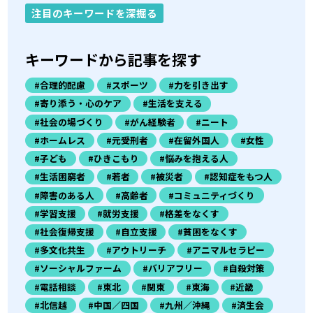
注目のキーワードを深掘る
キーワードから記事を探す
#合理的配慮
#スポーツ
#力を引き出す
#寄り添う・心のケア
#生活を支える
#社会の場づくり
#がん経験者
#ニート
#ホームレス
#元受刑者
#在留外国人
#女性
#子ども
#ひきこもり
#悩みを抱える人
#生活困窮者
#若者
#被災者
#認知症をもつ人
#障害のある人
#高齢者
#コミュニティづくり
#学習支援
#就労支援
#格差をなくす
#社会復帰支援
#自立支援
#貧困をなくす
#多文化共生
#アウトリーチ
#アニマルセラピー
#ソーシャルファーム
#バリアフリー
#自殺対策
#電話相談
#東北
#関東
#東海
#近畿
#北信越
#中国／四国
#九州／沖縄
#済生会