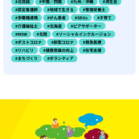
#北信越
#中国／四国
#九州／沖縄
#済生会
#認定看護師
#地域で生きる
#管理栄養士
#多職種連携
#がん患者
#SDGs
#子育て
#介護福祉士
#北海道
#ピアサポーター
#MSW
#北陸
#ソーシャルインクルージョン
#ポストコロナ
#新型コロナ
#救急医療
#リハビリ
#健康意識の向上
#在宅支援
#まちづくり
#ボランティア