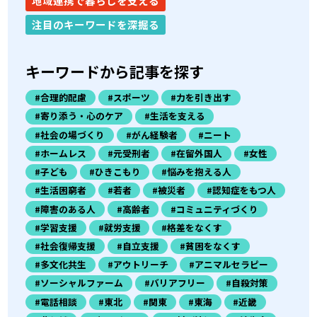
地域連携で暮らしを支える
注目のキーワードを深掘る
キーワードから記事を探す
#合理的配慮
#スポーツ
#力を引き出す
#寄り添う・心のケア
#生活を支える
#社会の場づくり
#がん経験者
#ニート
#ホームレス
#元受刑者
#在留外国人
#女性
#子ども
#ひきこもり
#悩みを抱える人
#生活困窮者
#若者
#被災者
#認知症をもつ人
#障害のある人
#高齢者
#コミュニティづくり
#学習支援
#就労支援
#格差をなくす
#社会復帰支援
#自立支援
#貧困をなくす
#多文化共生
#アウトリーチ
#アニマルセラピー
#ソーシャルファーム
#バリアフリー
#自殺対策
#電話相談
#東北
#関東
#東海
#近畿