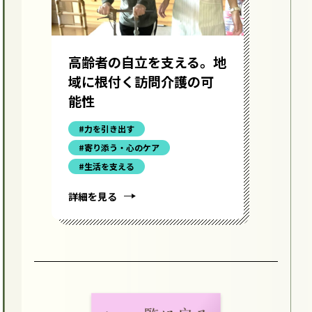
高齢者の自立を支える。地
い
域に根付く訪問介護の可
る
能性
イ
う
#力を引き出す
#寄り添う・心のケア
#生活を支える
詳細を見る
詳