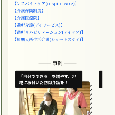
【レスパイトケア(respite care)】
【介護保険制度】
【介護医療院】
【通所介護(デイサービス)】
【通所リハビリテーション(デイケア)】
【短期入所生活介護(ショートステイ)】
事例
「自分でできる」を増やす、地
子育て
域に根付いた訪問介護を！
く訪ね