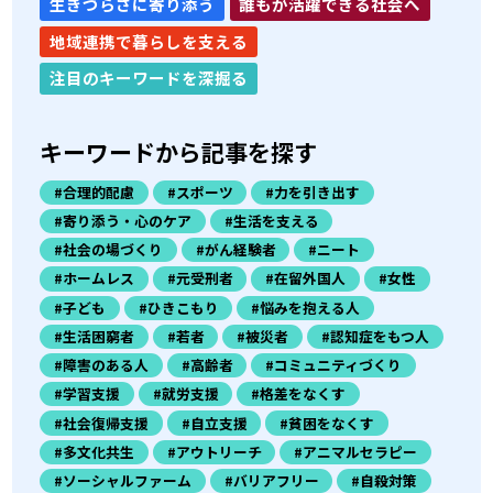
生きづらさに寄り添う
誰もが活躍できる社会へ
地域連携で暮らしを支える
注目のキーワードを深掘る
キーワードから記事を探す
#合理的配慮
#スポーツ
#力を引き出す
#寄り添う・心のケア
#生活を支える
#社会の場づくり
#がん経験者
#ニート
#ホームレス
#元受刑者
#在留外国人
#女性
#子ども
#ひきこもり
#悩みを抱える人
#生活困窮者
#若者
#被災者
#認知症をもつ人
#障害のある人
#高齢者
#コミュニティづくり
#学習支援
#就労支援
#格差をなくす
#社会復帰支援
#自立支援
#貧困をなくす
#多文化共生
#アウトリーチ
#アニマルセラピー
#ソーシャルファーム
#バリアフリー
#自殺対策