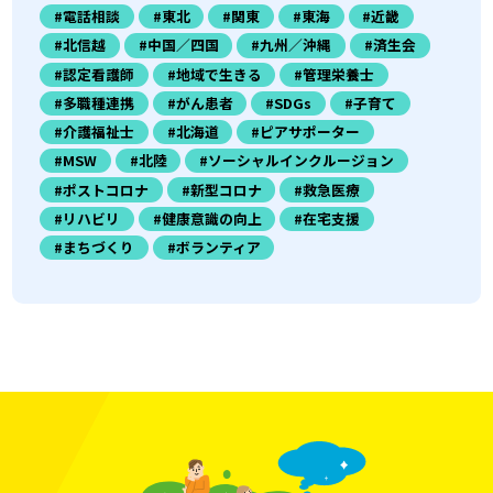
#電話相談
#東北
#関東
#東海
#近畿
#北信越
#中国／四国
#九州／沖縄
#済生会
#認定看護師
#地域で生きる
#管理栄養士
#多職種連携
#がん患者
#SDGs
#子育て
#介護福祉士
#北海道
#ピアサポーター
#MSW
#北陸
#ソーシャルインクルージョン
#ポストコロナ
#新型コロナ
#救急医療
#リハビリ
#健康意識の向上
#在宅支援
#まちづくり
#ボランティア