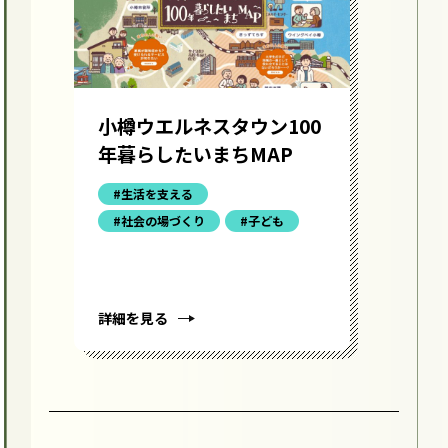
小樽ウエルネスタウン100
食
年暮らしたいまちMAP
ど
う
#生活を支える
#社会の場づくり
#子ども
詳細を見る
詳