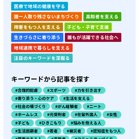
医療で地域の健康を守る
誰一人取り残さないまちづくり
高齢者を支える
障害をもつ人を支える
子ども・子育て支援
生きづらさに寄り添う
誰もが活躍できる社会へ
地域連携で暮らしを支える
注目のキーワードを深掘る
キーワードから記事を探す
#合理的配慮
#スポーツ
#力を引き出す
#寄り添う・心のケア
#生活を支える
#社会の場づくり
#がん経験者
#ニート
#ホームレス
#元受刑者
#在留外国人
#女性
#子ども
#ひきこもり
#悩みを抱える人
#生活困窮者
#若者
#被災者
#認知症をもつ人
#障害のある人
#高齢者
#コミュニティづくり