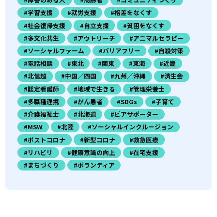
#学習支援
#就労支援
#格差をなくす
#社会復帰支援
#自立支援
#貧困をなくす
#多文化共生
#アウトリーチ
#アニマルセラピー
#ソーシャルファーム
#バリアフリー
#自殺対策
#電話相談
#東北
#関東
#東海
#近畿
#北信越
#中国／四国
#九州／沖縄
#済生会
#認定看護師
#地域で生きる
#管理栄養士
#多職種連携
#がん患者
#SDGs
#子育て
#介護福祉士
#北海道
#ピアサポーター
#MSW
#北陸
#ソーシャルインクルージョン
#ポストコロナ
#新型コロナ
#救急医療
#リハビリ
#健康意識の向上
#在宅支援
#まちづくり
#ボランティア