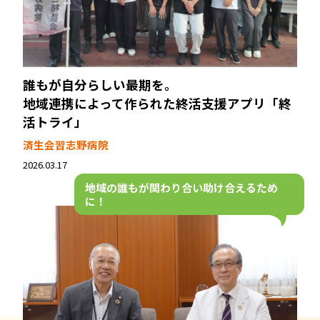
誰もが自分らしい最期を。
地域連携によって作られた終活支援アプリ「終
活トライ」
済生会習志野病院
2026.03.17
地域の誰もが関わり合い
助け合えるため
に！