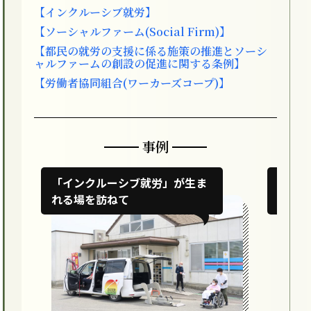
【インクルーシブ就労】
【ソーシャルファーム(Social Firm)】
【都民の就労の支援に係る施策の推進とソーシ
ャルファームの創設の促進に関する条例】
【労働者協同組合(ワーカーズコープ)】
事例
「インクルーシブ就労」が生ま
済生
れる場を訪ねて
かし