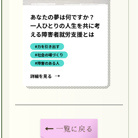
あなたの夢は何ですか？
障
一人ひとりの人生を共に考
ず
える障害者就労支援とは
つ
#力を引き出す
#社会の場づくり
#障害のある人
詳細を見る
詳