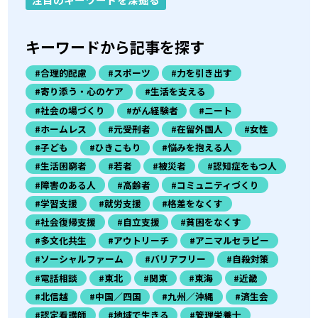
キーワードから記事を探す
#合理的配慮
#スポーツ
#力を引き出す
#寄り添う・心のケア
#生活を支える
#社会の場づくり
#がん経験者
#ニート
#ホームレス
#元受刑者
#在留外国人
#女性
#子ども
#ひきこもり
#悩みを抱える人
#生活困窮者
#若者
#被災者
#認知症をもつ人
#障害のある人
#高齢者
#コミュニティづくり
#学習支援
#就労支援
#格差をなくす
#社会復帰支援
#自立支援
#貧困をなくす
#多文化共生
#アウトリーチ
#アニマルセラピー
#ソーシャルファーム
#バリアフリー
#自殺対策
#電話相談
#東北
#関東
#東海
#近畿
#北信越
#中国／四国
#九州／沖縄
#済生会
#認定看護師
#地域で生きる
#管理栄養士