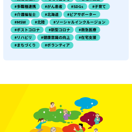
#多職種連携
#がん患者
#SDGs
#子育て
#介護福祉士
#北海道
#ピアサポーター
#MSW
#北陸
#ソーシャルインクルージョン
#ポストコロナ
#新型コロナ
#救急医療
#リハビリ
#健康意識の向上
#在宅支援
#まちづくり
#ボランティア