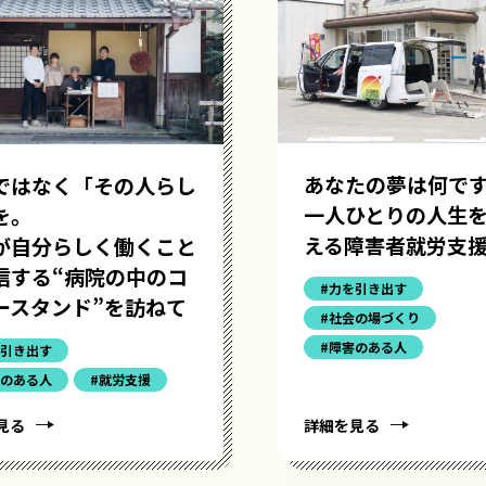
あなたの夢は何で
ではなく「その人らし
一人ひとりの人生
を。
える障害者就労支
が自分らしく働くこと
信する“病院の中のコ
#力を引き出す
ースタンド”を訪ねて
#社会の場づくり
#障害のある人
を引き出す
害のある人
#就労支援
見る
詳細を見る