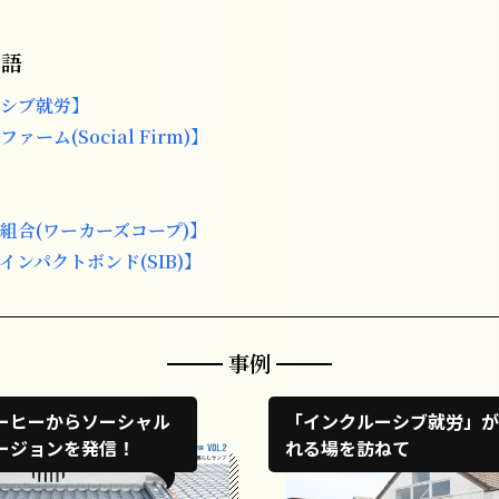
用語
シブ就労】
ーム(Social Firm)】
組合(ワーカーズコープ)】
インパクトボンド(SIB)】
事例
ーヒーからソーシャル
「インクルーシブ就労」が
ージョンを発信！
れる場を訪ねて