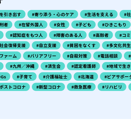
す
力を引き出す
#寄り添う・心のケア
#生活を支える
#
刑者
#在留外国人
#女性
#子ども
#ひきこもり
#認知症をもつ人
#障害のある人
#高齢者
#コ
#社会復帰支援
#自立支援
#貧困をなくす
#多文化共生
ファーム
#バリアフリー
#自殺対策
#電話相談
#九州／沖縄
#済生会
#認定看護師
#地域で生
DGs
#子育て
#介護福祉士
#北海道
#ピアサポー
#ポストコロナ
#新型コロナ
#救急医療
#リハビリ