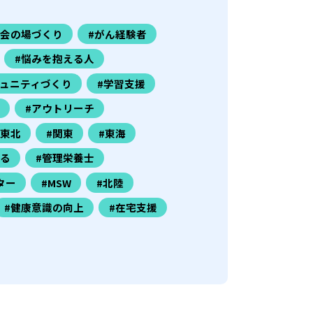
社会の場づくり
#がん経験者
#悩みを抱える人
ミュニティづくり
#学習支援
#アウトリーチ
#東北
#関東
#東海
きる
#管理栄養士
ター
#MSW
#北陸
#健康意識の向上
#在宅支援