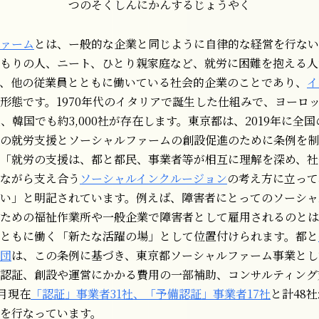
つのそくしんにかんするじょうやく
ァーム
とは、ー般的な企業と同じように自律的な経営を行ない
もりの人、ニート、ひとり親家庭など、就労に困難を抱える人
、他の従業員とともに働いている社会的企業のことであり、
イ
形態です。1970年代のイタリアで誕生した仕組みで、ヨーロ
以上、韓国でも約3,000社が存在します。東京都は、2019年に全
の就労支援とソーシャルファームの創設促進のために条例を制
「就労の支援は、都と都民、事業者等が相互に理解を深め、社
ながら支え合う
ソーシャルインクルージョン
の考え方に立って
い」と明記されています。例えば、障害者にとってのソーシャ
ための福祉作業所や一般企業で障害者として雇用されるのとは
ともに働く「新たな活躍の場」として位置付けられます。都と
団
は、この条例に基づき、東京都ソーシャルファーム事業とし
認証、創設や運営にかかる費用の一部補助、コンサルティング
3月現在
「認証」事業者31社、「予備認証」事業者17社
と計48
を行なっています。