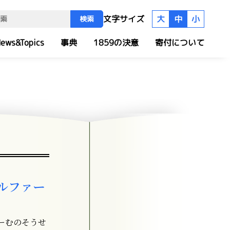
文字サイズ
大
中
小
検索
ews&Topics
事典
1859の決意
寄付について
ルファー
ーむのそうせ