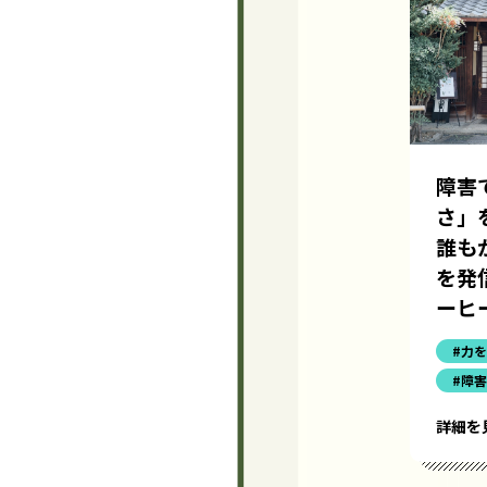
障害
さ」
誰も
を発
ーヒ
#力
#障
詳細を