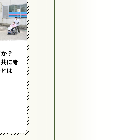
ダイバーシティあふれるソ
すか？
ーシャルファームを目指し
を共に考
て
援とは
#力を引き出す
#ひきこもり
#障害のある人
詳細を見る