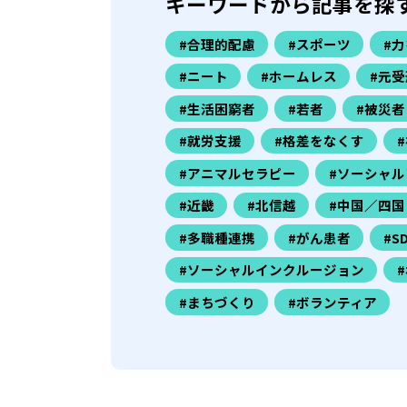
キーワードから記事を探
#合理的配慮
#スポーツ
#
#ニート
#ホームレス
#元受
#生活困窮者
#若者
#被災者
#就労支援
#格差をなくす
#アニマルセラピー
#ソーシャル
#近畿
#北信越
#中国／四国
#多職種連携
#がん患者
#S
#ソーシャルインクルージョン
#まちづくり
#ボランティア