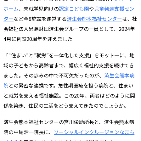
ホーム
、未就学児向けの
認定こども園
や
児童発達支援セン
ター
など全8施設を運営する
済生会熊本福祉センター
は、社
会福祉法人恩賜財団済生会グループの一員として、2024年
4月に創設20周年を迎えました。
「“住まい”と“就労”を一体化した支援」をモットーに、地
域の子どもから高齢者まで、幅広く福祉的支援を続けてき
ました。その歩みの中で不可欠だったのが、
済生会熊本病
院
との緊密な連携です。急性期医療を担う病院と、住まい
と就労を支える福祉施設。この20年、両者はどのように関
係を築き、住民の生活をどう支えてきたのでしょうか。
済生会熊本福祉センターの宮川栄助所長と、済生会熊本病
院の中尾浩一院長に、
ソーシャルインクルージョンなまち