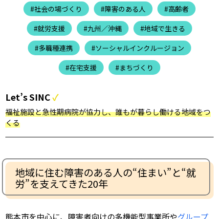
#社会の場づくり
#障害のある人
#高齢者
#就労支援
#九州／沖縄
#地域で生きる
#多職種連携
#ソーシャルインクルージョン
#在宅支援
#まちづくり
Let’s SINC
福祉施設と急性期病院が協力し、誰もが暮らし働ける地域をつ
くる
地域に住む障害のある人の“住まい”と“就
労”を支えてきた20年
熊本市を中心に、障害者向けの多機能型事業所や
グループ