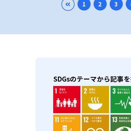
1
2
3
SDGsのテーマから記事