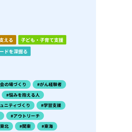
支える
子ども・子育て支援
ードを深掘る
社会の場づくり
#がん経験者
#悩みを抱える人
ミュニティづくり
#学習支援
#アウトリーチ
#東北
#関東
#東海