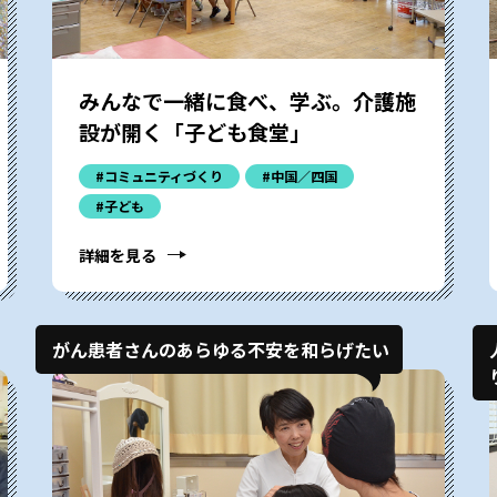
みんなで一緒に食べ、学ぶ。介護施
設が開く「子ども食堂」
#コミュニティづくり
#中国／四国
#子ども
詳細を見る
がん患者さんのあらゆる不安を和らげたい