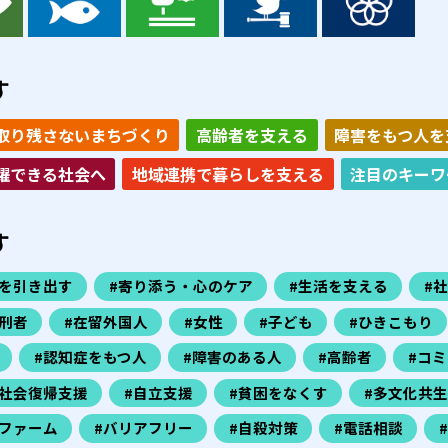
す
取り残さないまちづくり
高齢者を支える
障害をもつ人を
躍できる社会へ
地域連携で暮らしを支える
注目のキーワ
す
力を引き出す
#寄り添う・心のケア
#生活を支える
#
刑者
#在留外国人
#女性
#子ども
#ひきこもり
#認知症をもつ人
#障害のある人
#高齢者
#コ
#社会復帰支援
#自立支援
#貧困をなくす
#多文化共生
ファーム
#バリアフリー
#自殺対策
#電話相談