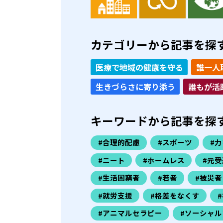
カテゴリーから記事を探
医療で地域の健康を守る
誰一人
生きづらさに寄り添う
誰もが活
キーワードから記事を探
#合理的配慮
#スポーツ
#
#ニート
#ホームレス
#元受
#生活困窮者
#若者
#被災者
#就労支援
#格差をなくす
#アニマルセラピー
#ソーシャル