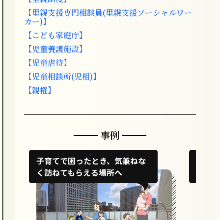
【里親支援専門相談員(里親支援ソーシャルワー
カー)】
【こども家庭庁】
【児童養護施設】
【児童虐待】
【児童相談所(児相)】
【親権】
事例
子育てで困ったとき、気兼ねな
愛情を
く訪ねてもらえる場所へ
の子