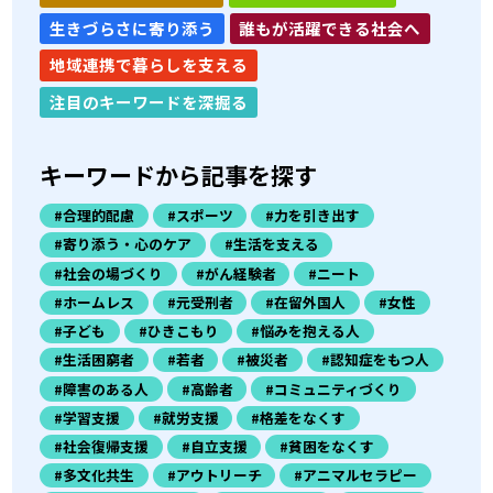
生きづらさに寄り添う
誰もが活躍できる社会へ
地域連携で暮らしを支える
注目のキーワードを深掘る
キーワードから記事を探す
#合理的配慮
#スポーツ
#力を引き出す
#寄り添う・心のケア
#生活を支える
#社会の場づくり
#がん経験者
#ニート
#ホームレス
#元受刑者
#在留外国人
#女性
#子ども
#ひきこもり
#悩みを抱える人
#生活困窮者
#若者
#被災者
#認知症をもつ人
#障害のある人
#高齢者
#コミュニティづくり
#学習支援
#就労支援
#格差をなくす
#社会復帰支援
#自立支援
#貧困をなくす
#多文化共生
#アウトリーチ
#アニマルセラピー