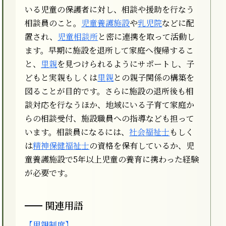
いる児童の保護者に対し、相談や援助を行なう
相談員のこと。
児童養護施設
や
乳児院
などに配
置され、
児童相談所
と密に連携を取って活動し
ます。早期に施設を退所して家庭へ復帰するこ
と、
里親
を見つけられるようにサポートし、子
どもと実親もしくは
里親
との親子関係の構築を
図ることが目的です。さらに施設の退所後も相
談対応を行なうほか、地域にいる子育て家庭か
らの相談受付、施設職員への指導なども担って
います。相談員になるには、
社会福祉士
もしく
は
精神保健福祉士
の資格を保有しているか、児
童養護施設で5年以上児童の養育に携わった経験
が必要です。
関連用語
【里親制度】