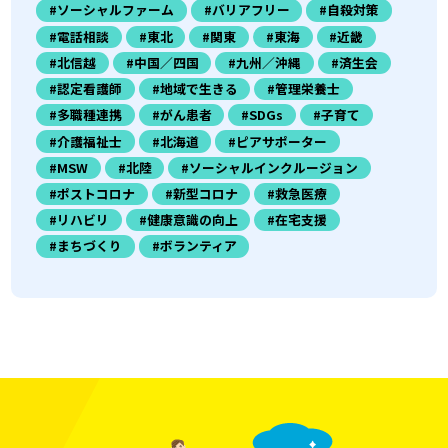
#ソーシャルファーム
#バリアフリー
#自殺対策
#電話相談
#東北
#関東
#東海
#近畿
#北信越
#中国／四国
#九州／沖縄
#済生会
#認定看護師
#地域で生きる
#管理栄養士
#多職種連携
#がん患者
#SDGs
#子育て
#介護福祉士
#北海道
#ピアサポーター
#MSW
#北陸
#ソーシャルインクルージョン
#ポストコロナ
#新型コロナ
#救急医療
#リハビリ
#健康意識の向上
#在宅支援
#まちづくり
#ボランティア