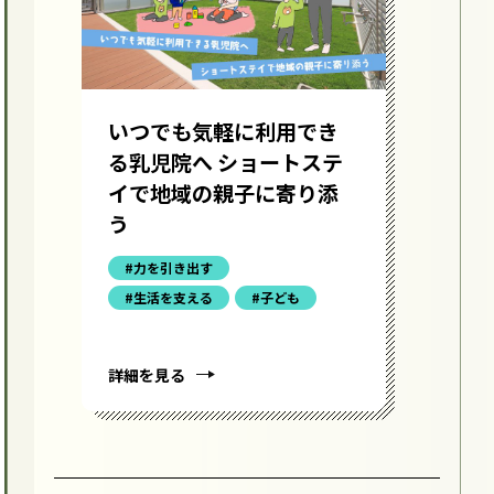
いつでも気軽に利用でき
す
る乳児院へ ショートステ
育
イで地域の親子に寄り添
子
う
る
員
#力を引き出す
#生活を支える
#子ども
詳細を見る
詳