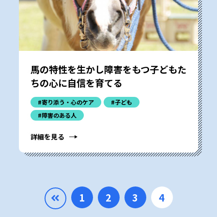
馬の特性を生かし障害をもつ子どもた
ちの心に自信を育てる
#寄り添う・心のケア
#子ども
#障害のある人
詳細を見る
1
2
3
4