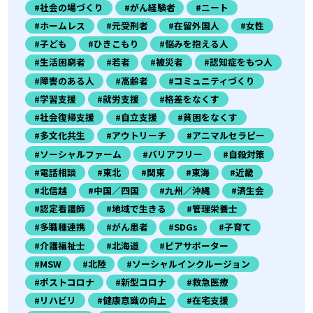
#社会の場づくり
#がん経験者
#ニート
#ホームレス
#元受刑者
#在留外国人
#女性
#子ども
#ひきこもり
#悩みを抱える人
#生活困窮者
#若者
#被災者
#認知症をもつ人
#障害のある人
#高齢者
#コミュニティづくり
#学習支援
#就労支援
#格差をなくす
#社会復帰支援
#自立支援
#貧困をなくす
#多文化共生
#アウトリーチ
#アニマルセラピー
#ソーシャルファーム
#バリアフリー
#自殺対策
#電話相談
#東北
#関東
#東海
#近畿
#北信越
#中国／四国
#九州／沖縄
#済生会
#認定看護師
#地域で生きる
#管理栄養士
#多職種連携
#がん患者
#SDGs
#子育て
#介護福祉士
#北海道
#ピアサポーター
#MSW
#北陸
#ソーシャルインクルージョン
#ポストコロナ
#新型コロナ
#救急医療
#リハビリ
#健康意識の向上
#在宅支援