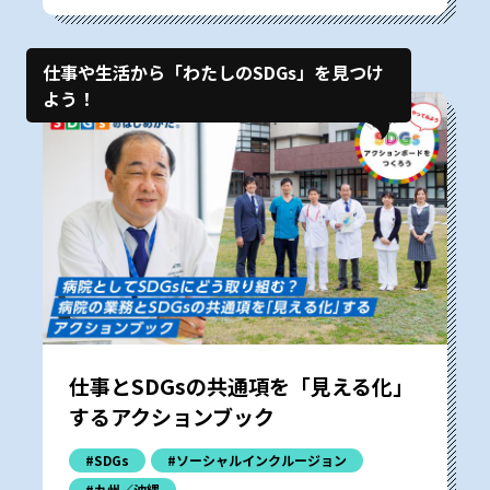
仕事や生活から「わたしのSDGs」を見つけ
よう！
仕事とSDGsの共通項を「見える化」
するアクションブック
#SDGs
#ソーシャルインクルージョン
#九州／沖縄