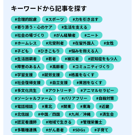
キーワードから記事を探す
#合理的配慮
#スポーツ
#力を引き出す
#寄り添う・心のケア
#生活を支える
#社会の場づくり
#がん経験者
#ニート
#ホームレス
#元受刑者
#在留外国人
#女性
#子ども
#ひきこもり
#悩みを抱える人
#生活困窮者
#若者
#被災者
#認知症をもつ人
#障害のある人
#高齢者
#コミュニティづくり
#学習支援
#就労支援
#格差をなくす
#社会復帰支援
#自立支援
#貧困をなくす
#多文化共生
#アウトリーチ
#アニマルセラピー
#ソーシャルファーム
#バリアフリー
#自殺対策
#電話相談
#東北
#関東
#東海
#近畿
#北信越
#中国／四国
#九州／沖縄
#済生会
#認定看護師
#地域で生きる
#管理栄養士
#多職種連携
#がん患者
#SDGs
#子育て