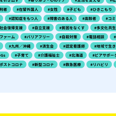
刑者
#在留外国人
#女性
#子ども
#ひきこもり
#認知症をもつ人
#障害のある人
#高齢者
#コ
#社会復帰支援
#自立支援
#貧困をなくす
#多文化共生
ファーム
#バリアフリー
#自殺対策
#電話相談
#九州／沖縄
#済生会
#認定看護師
#地域で生
DGs
#子育て
#介護福祉士
#北海道
#ピアサポー
#ポストコロナ
#新型コロナ
#救急医療
#リハビリ