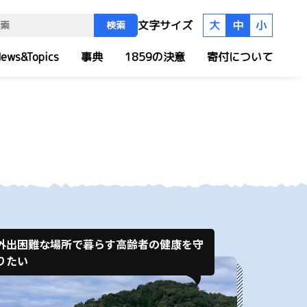
文字サイズ
大
中
小
検索
ews&Topics
事典
1859の決意
寄付について
外出困難な場所で暮らす高齢者の健康を守
りたい