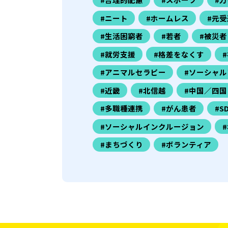
#ニート
#ホームレス
#元受
#生活困窮者
#若者
#被災者
#就労支援
#格差をなくす
#アニマルセラピー
#ソーシャル
#近畿
#北信越
#中国／四国
#多職種連携
#がん患者
#S
#ソーシャルインクルージョン
#まちづくり
#ボランティア