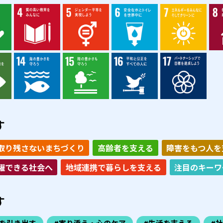
す
取り残さないまちづくり
高齢者を支える
障害をもつ人を
躍できる社会へ
地域連携で暮らしを支える
注目のキーワ
す
力を引き出す
#寄り添う・心のケア
#生活を支える
#