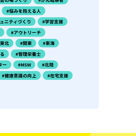
#悩みを抱える人
ミュニティづくり
#学習支援
#アウトリーチ
#東北
#関東
#東海
きる
#管理栄養士
ター
#MSW
#北陸
#健康意識の向上
#在宅支援