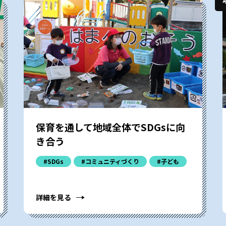
保育を通して地域全体でSDGsに向
き合う
#SDGs
#コミュニティづくり
#子ども
詳細を見る