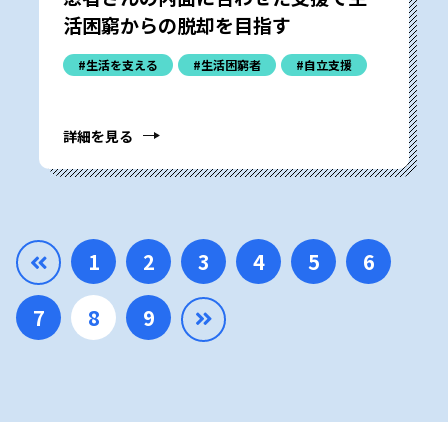
活困窮からの脱却を目指す
#生活を支える
#生活困窮者
#自立支援
詳細を見る
1
2
3
4
5
6
7
8
9