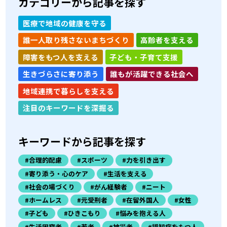
カテゴリーから記事を探す
医療で地域の健康を守る
誰一人取り残さないまちづくり
高齢者を支える
障害をもつ人を支える
子ども・子育て支援
生きづらさに寄り添う
誰もが活躍できる社会へ
地域連携で暮らしを支える
注目のキーワードを深掘る
キーワードから記事を探す
#合理的配慮
#スポーツ
#力を引き出す
#寄り添う・心のケア
#生活を支える
#社会の場づくり
#がん経験者
#ニート
#ホームレス
#元受刑者
#在留外国人
#女性
#子ども
#ひきこもり
#悩みを抱える人
#生活困窮者
#若者
#被災者
#認知症をもつ人