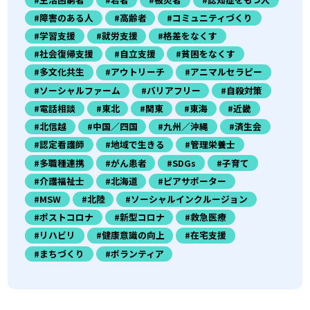
#障害のある人
#高齢者
#コミュニティづくり
#学習支援
#就労支援
#格差をなくす
#社会復帰支援
#自立支援
#貧困をなくす
#多文化共生
#アウトリーチ
#アニマルセラピー
#ソーシャルファーム
#バリアフリー
#自殺対策
#電話相談
#東北
#関東
#東海
#近畿
#北信越
#中国／四国
#九州／沖縄
#済生会
#認定看護師
#地域で生きる
#管理栄養士
#多職種連携
#がん患者
#SDGs
#子育て
#介護福祉士
#北海道
#ピアサポーター
#MSW
#北陸
#ソーシャルインクルージョン
#ポストコロナ
#新型コロナ
#救急医療
#リハビリ
#健康意識の向上
#在宅支援
#まちづくり
#ボランティア