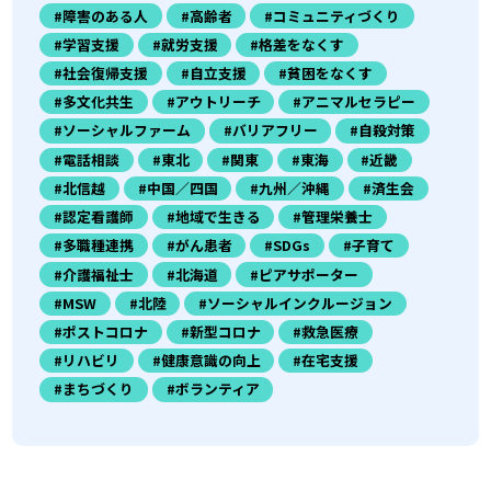
#障害のある人
#高齢者
#コミュニティづくり
#学習支援
#就労支援
#格差をなくす
#社会復帰支援
#自立支援
#貧困をなくす
#多文化共生
#アウトリーチ
#アニマルセラピー
#ソーシャルファーム
#バリアフリー
#自殺対策
#電話相談
#東北
#関東
#東海
#近畿
#北信越
#中国／四国
#九州／沖縄
#済生会
#認定看護師
#地域で生きる
#管理栄養士
#多職種連携
#がん患者
#SDGs
#子育て
#介護福祉士
#北海道
#ピアサポーター
#MSW
#北陸
#ソーシャルインクルージョン
#ポストコロナ
#新型コロナ
#救急医療
#リハビリ
#健康意識の向上
#在宅支援
#まちづくり
#ボランティア