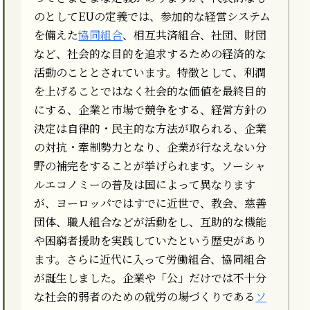
のとしてEUの定義では、参加的な経営システム
を備えた
協同組合
、相互共済組合、社団、財団
など、社会的な目的を追求するための経済的な
活動のこととされています。特徴として、利潤
を上げることではなく社会的な価値を最終目的
にする、企業と市場で競争をする、経営方針の
決定は自律的・民主的な方法が取られる、企業
の対抗・牽制勢力となり、企業が行なえない分
野の補完をすることが挙げられます。ソーシャ
ルエコノミーの普及は国によって異なります
が、ヨーロッパではすでに近世で、教会、慈善
団体、職人組合などが活動をし、互助的な機能
や困窮者援助を実践していたという歴史があり
ます。さらに近代に入って労働組合、協同組合
が誕生しました。企業や「公」だけでは不十分
な社会的弱者のための就労の場づくりである
ソ