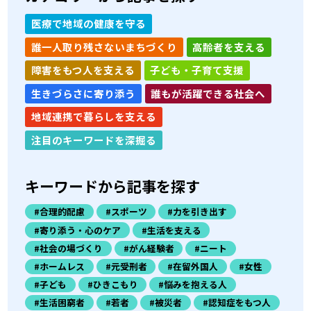
医療で地域の健康を守る
誰一人取り残さないまちづくり
高齢者を支える
障害をもつ人を支える
子ども・子育て支援
生きづらさに寄り添う
誰もが活躍できる社会へ
地域連携で暮らしを支える
注目のキーワードを深掘る
キーワードから記事を探す
#合理的配慮
#スポーツ
#力を引き出す
#寄り添う・心のケア
#生活を支える
#社会の場づくり
#がん経験者
#ニート
#ホームレス
#元受刑者
#在留外国人
#女性
#子ども
#ひきこもり
#悩みを抱える人
#生活困窮者
#若者
#被災者
#認知症をもつ人