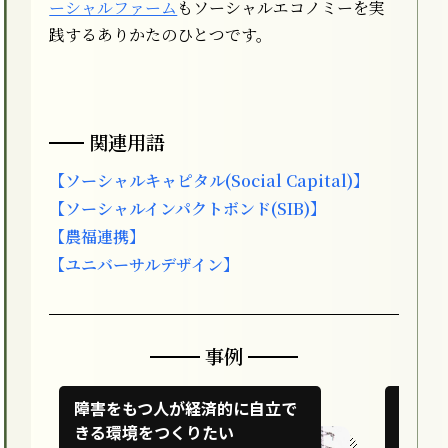
ーシャルファーム
もソーシャルエコノミーを実
践するありかたのひとつです。
関連用語
【ソーシャルキャピタル(Social Capital)】
【ソーシャルインパクトボンド(SIB)】
【農福連携】
【ユニバーサルデザイン】
事例
障害をもつ人が経済的に自立で
障害を
きる環境をつくりたい
社会