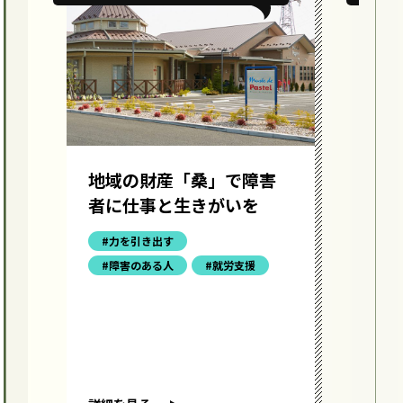
障
地域の財産「桑」で障害
を
者に仕事と生きがいを
#力を引き出す
#障害のある人
#就労支援