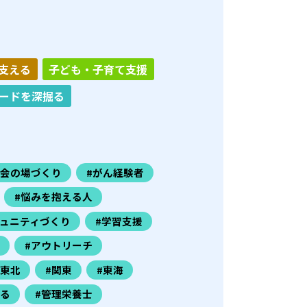
支える
子ども・子育て支援
ードを深掘る
社会の場づくり
#がん経験者
#悩みを抱える人
ミュニティづくり
#学習支援
#アウトリーチ
#東北
#関東
#東海
きる
#管理栄養士