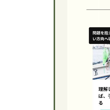
問題を抱
い方向へ
理解
ば、
る