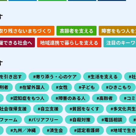
す
取り残さないまちづくり
高齢者を支える
障害をもつ人を
躍できる社会へ
地域連携で暮らしを支える
注目のキーワ
す
力を引き出す
#寄り添う・心のケア
#生活を支える
#
刑者
#在留外国人
#女性
#子ども
#ひきこもり
#認知症をもつ人
#障害のある人
#高齢者
#コ
#社会復帰支援
#自立支援
#貧困をなくす
#多文化共生
ファーム
#バリアフリー
#自殺対策
#電話相談
#九州／沖縄
#済生会
#認定看護師
#地域で生