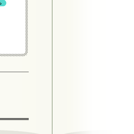
も
#生活を支える
#子ども
#生活困窮者
詳細を見る