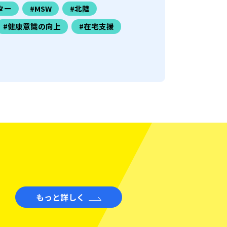
ター
#MSW
#北陸
#健康意識の向上
#在宅支援
もっと詳しく