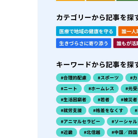
カテゴリーから記事を探
医療で地域の健康を守る
誰一人
生きづらさに寄り添う
誰もが活
キーワードから記事を探
#合理的配慮
#スポーツ
#
#ニート
#ホームレス
#元受
#生活困窮者
#若者
#被災者
#就労支援
#格差をなくす
#アニマルセラピー
#ソーシャル
#近畿
#北信越
#中国／四国