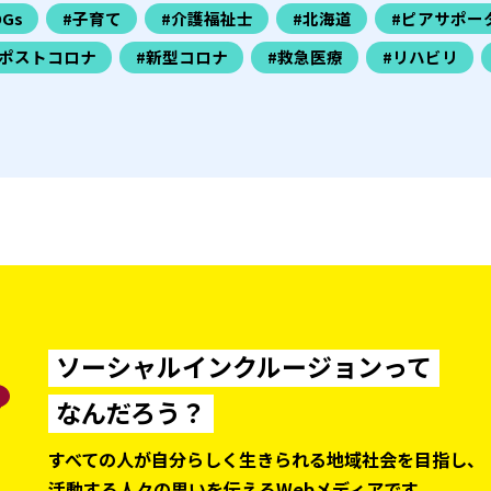
DGs
#子育て
#介護福祉士
#北海道
#ピアサポー
#ポストコロナ
#新型コロナ
#救急医療
#リハビリ
ソーシャルインクルージョンって
なんだろう？
すべての人が自分らしく生きられる地域社会を目指し、
活動する人々の思いを伝えるWebメディアです。