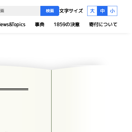
文字サイズ
大
中
小
検索
ews&Topics
事典
1859の決意
寄付について