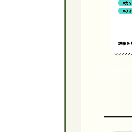
#力
#ひ
詳細を