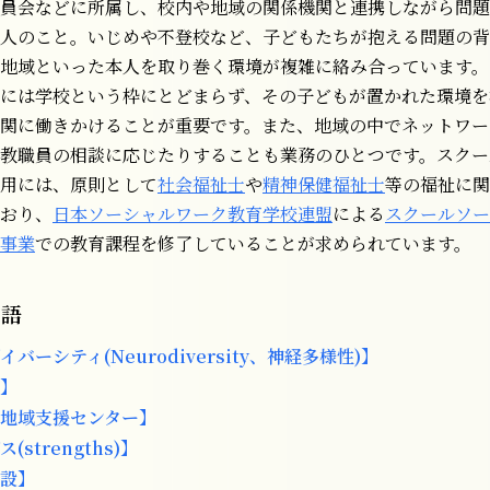
員会などに所属し、校内や地域の関係機関と連携しながら問題
人のこと。いじめや不登校など、子どもたちが抱える問題の背
地域といった本人を取り巻く環境が複雑に絡み合っています。
には学校という枠にとどまらず、その子どもが置かれた環境を
関に働きかけることが重要です。また、地域の中でネットワー
教職員の相談に応じたりすることも業務のひとつです。スクー
用には、原則として
社会福祉士
や
精神保健福祉士
等の福祉に関
おり、
日本ソーシャルワーク教育学校連盟
による
スクールソー
事業
での教育課程を修了していることが求められています。
用語
バーシティ(Neurodiversity、神経多様性)】
】
地域支援センター】
strengths)】
設】