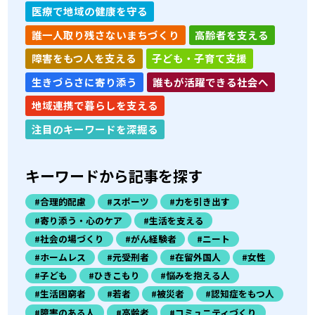
医療で地域の健康を守る
誰一人取り残さないまちづくり
高齢者を支える
障害をもつ人を支える
子ども・子育て支援
生きづらさに寄り添う
誰もが活躍できる社会へ
地域連携で暮らしを支える
注目のキーワードを深掘る
キーワードから記事を探す
#合理的配慮
#スポーツ
#力を引き出す
#寄り添う・心のケア
#生活を支える
#社会の場づくり
#がん経験者
#ニート
#ホームレス
#元受刑者
#在留外国人
#女性
#子ども
#ひきこもり
#悩みを抱える人
#生活困窮者
#若者
#被災者
#認知症をもつ人
#障害のある人
#高齢者
#コミュニティづくり