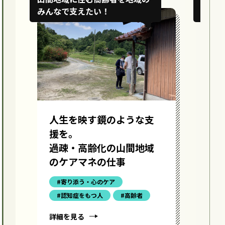
みんなで支えたい！
ら救
な
人生を映す鏡のような支
に
援を。
過疎・高齢化の山間地域
のケアマネの仕事
#寄り添う・心のケア
#認知症をもつ人
#高齢者
詳細を見る
詳