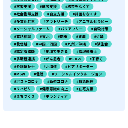
#学習支援
#就労支援
#格差をなくす
#社会復帰支援
#自立支援
#貧困をなくす
#多文化共生
#アウトリーチ
#アニマルセラピー
#ソーシャルファーム
#バリアフリー
#自殺対策
#電話相談
#東北
#関東
#東海
#近畿
#北信越
#中国／四国
#九州／沖縄
#済生会
#認定看護師
#地域で生きる
#管理栄養士
#多職種連携
#がん患者
#SDGs
#子育て
#介護福祉士
#北海道
#ピアサポーター
#MSW
#北陸
#ソーシャルインクルージョン
#ポストコロナ
#新型コロナ
#救急医療
#リハビリ
#健康意識の向上
#在宅支援
#まちづくり
#ボランティア