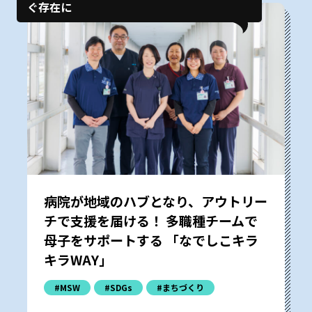
ぐ存在に
病院が地域のハブとなり、アウトリー
チで支援を届ける！ 多職種チームで
母子をサポートする 「なでしこキラ
キラWAY」
#MSW
#SDGs
#まちづくり