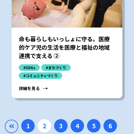
命も暮らしもいっしょに守る。医療
的ケア児の生活を医療と福祉の地域
連携で支える ②
#SDGs
#まちづくり
#コミュニティづくり
詳細を見る
1
2
3
4
5
6