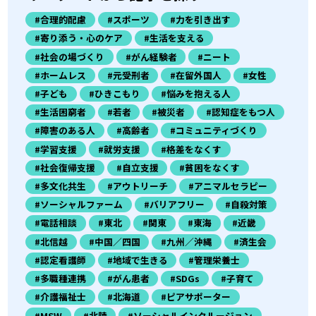
#合理的配慮
#スポーツ
#力を引き出す
#寄り添う・心のケア
#生活を支える
#社会の場づくり
#がん経験者
#ニート
#ホームレス
#元受刑者
#在留外国人
#女性
#子ども
#ひきこもり
#悩みを抱える人
#生活困窮者
#若者
#被災者
#認知症をもつ人
#障害のある人
#高齢者
#コミュニティづくり
#学習支援
#就労支援
#格差をなくす
#社会復帰支援
#自立支援
#貧困をなくす
#多文化共生
#アウトリーチ
#アニマルセラピー
#ソーシャルファーム
#バリアフリー
#自殺対策
#電話相談
#東北
#関東
#東海
#近畿
#北信越
#中国／四国
#九州／沖縄
#済生会
#認定看護師
#地域で生きる
#管理栄養士
#多職種連携
#がん患者
#SDGs
#子育て
#介護福祉士
#北海道
#ピアサポーター
#MSW
#北陸
#ソーシャルインクルージョン