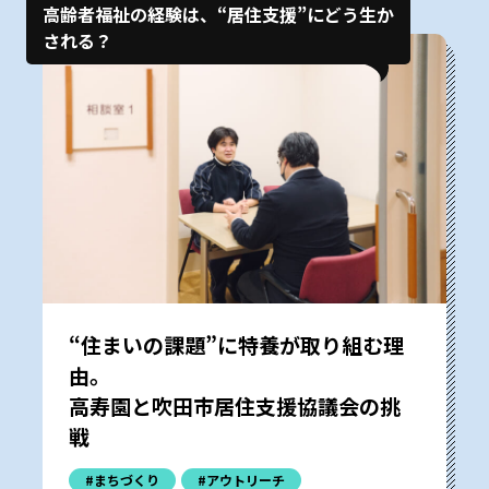
高齢者福祉の経験は、“居住支援”にどう生か
される？
“住まいの課題”に特養が取り組む理
由。
高寿園と吹田市居住支援協議会の挑
戦
#まちづくり
#アウトリーチ