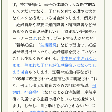
す。特定妊婦は、母子の体調のような医学的な
リスクだけでなく、子どもを育てる環境に大き
なリスクを抱えている場合があります。例えば
「妊婦自身や家族に知的障害・精神障害などが
あるために育児が難しい」「望まない妊娠やパ
ートナーの
DV
によりサポートする人がいない」
「若年妊娠」「
生活困窮
」などの理由で、妊娠
届が未提出だったり、妊婦健診を受けていない
ことも少なくありません。
出生届が出されない
まま、生まれた子どもが無戸籍扱いになってし
まう場合
もあります。定義や支援内容などは
2009年に改正された児童福祉法に明記されてお
り、例えば適切な養育のための相談や指導、
保
健師
、
社会福祉士
などによる自宅訪問、産前産
後に入居できる施設の紹介といった支援があり
ます。しかし、自ら助けを求められないケース