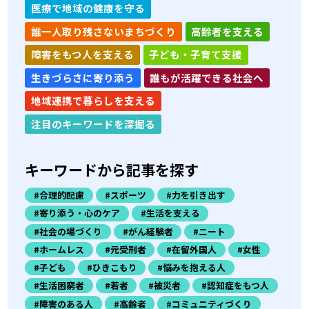
医療で地域の健康を守る
誰一人取り残さないまちづくり
高齢者を支える
障害をもつ人を支える
子ども・子育て支援
生きづらさに寄り添う
誰もが活躍できる社会へ
地域連携で暮らしを支える
注目のキーワードを深掘る
キーワードから記事を探す
#合理的配慮
#スポーツ
#力を引き出す
#寄り添う・心のケア
#生活を支える
#社会の場づくり
#がん経験者
#ニート
#ホームレス
#元受刑者
#在留外国人
#女性
#子ども
#ひきこもり
#悩みを抱える人
#生活困窮者
#若者
#被災者
#認知症をもつ人
#障害のある人
#高齢者
#コミュニティづくり