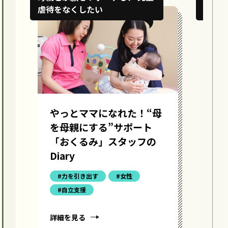
虐待をなくしたい
く訪ね
やっとママになれた！――“母
い
を母親にする”サポート
る
「おくるみ」スタッフの
イ
Diary
う
#力を引き出す
#女性
#自立支援
詳細を見る
詳