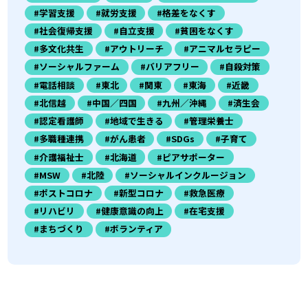
#学習支援
#就労支援
#格差をなくす
#社会復帰支援
#自立支援
#貧困をなくす
#多文化共生
#アウトリーチ
#アニマルセラピー
#ソーシャルファーム
#バリアフリー
#自殺対策
#電話相談
#東北
#関東
#東海
#近畿
#北信越
#中国／四国
#九州／沖縄
#済生会
#認定看護師
#地域で生きる
#管理栄養士
#多職種連携
#がん患者
#SDGs
#子育て
#介護福祉士
#北海道
#ピアサポーター
#MSW
#北陸
#ソーシャルインクルージョン
#ポストコロナ
#新型コロナ
#救急医療
#リハビリ
#健康意識の向上
#在宅支援
#まちづくり
#ボランティア