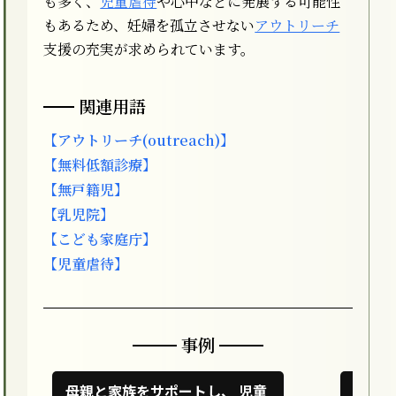
も多く、
児童虐待
や心中などに発展する可能性
もあるため、妊婦を孤立させない
アウトリーチ
支援の充実が求められています。
関連用語
【アウトリーチ(outreach)】
【無料低額診療】
【無戸籍児】
【乳児院】
【こども家庭庁】
【児童虐待】
事例
母親と家族をサポートし、 児童
子育て