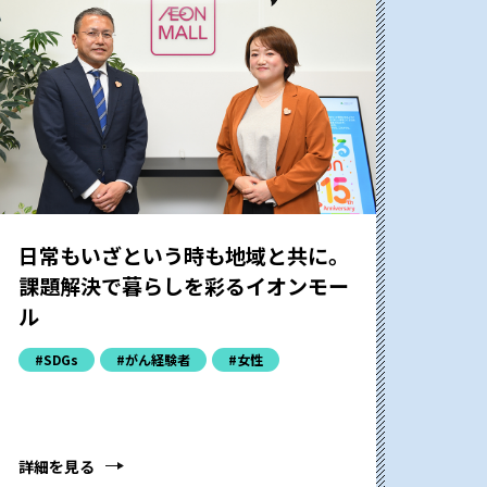
日常もいざという時も地域と共に。
課題解決で暮らしを彩るイオンモー
ル
#SDGs
#がん経験者
#女性
詳細を見る