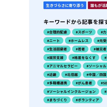
生きづらさに寄り添う
誰もが活
キーワードから記事を探
#合理的配慮
#スポーツ
#
#ニート
#ホームレス
#元受
#生活困窮者
#若者
#被災者
#就労支援
#格差をなくす
#アニマルセラピー
#ソーシャル
#近畿
#北信越
#中国／四国
#多職種連携
#がん患者
#S
#ソーシャルインクルージョン
#まちづくり
#ボランティア