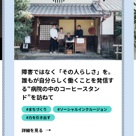
障害ではなく「その人らしさ」を。
誰もが自分らしく働くことを発信す
る“病院の中のコーヒースタン
ド”を訪ねて
#まちづくり
#ソーシャルインクルージョン
#力を引き出す
詳細を見る