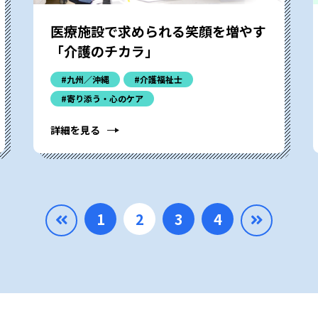
医療施設で求められる笑顔を増やす
「介護のチカラ」
#九州／沖縄
#介護福祉士
#寄り添う・心のケア
詳細を見る
1
2
3
4