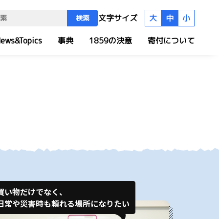
文字サイズ
大
中
小
検索
ews&Topics
事典
1859の決意
寄付について
買い物だけでなく、
日常や災害時も頼れる場所になりたい