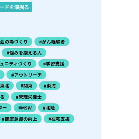
ードを深掘る
社会の場づくり
#がん経験者
#悩みを抱える人
ミュニティづくり
#学習支援
#アウトリーチ
#東北
#関東
#東海
きる
#管理栄養士
ター
#MSW
#北陸
#健康意識の向上
#在宅支援