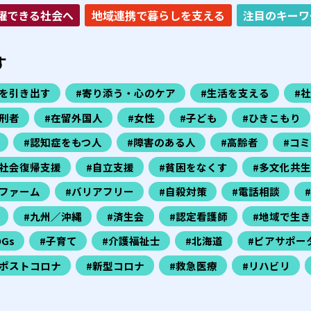
躍できる社会へ
地域連携で暮らしを支える
注目のキーワ
す
力を引き出す
#寄り添う・心のケア
#生活を支える
#
刑者
#在留外国人
#女性
#子ども
#ひきこもり
#認知症をもつ人
#障害のある人
#高齢者
#コ
#社会復帰支援
#自立支援
#貧困をなくす
#多文化共生
ファーム
#バリアフリー
#自殺対策
#電話相談
#九州／沖縄
#済生会
#認定看護師
#地域で生
DGs
#子育て
#介護福祉士
#北海道
#ピアサポー
#ポストコロナ
#新型コロナ
#救急医療
#リハビリ