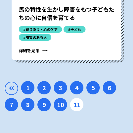
馬の特性を生かし障害をもつ子どもた
ちの心に自信を育てる
#寄り添う・心のケア
#子ども
#障害のある人
詳細を見る
1
2
3
4
5
6
7
8
9
10
11