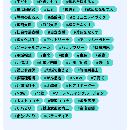
#子ども
#ひきこもり
#悩みを抱える人
#生活困窮者
#若者
#被災者
#認知症をもつ人
#障害のある人
#高齢者
#コミュニティづくり
#学習支援
#就労支援
#格差をなくす
#社会復帰支援
#自立支援
#貧困をなくす
#多文化共生
#アウトリーチ
#アニマルセラピー
#ソーシャルファーム
#バリアフリー
#自殺対策
#電話相談
#東北
#関東
#東海
#近畿
#北信越
#中国／四国
#九州／沖縄
#済生会
#認定看護師
#地域で生きる
#管理栄養士
#多職種連携
#がん患者
#SDGs
#子育て
#介護福祉士
#北海道
#ピアサポーター
#MSW
#北陸
#ソーシャルインクルージョン
#ポストコロナ
#新型コロナ
#救急医療
#リハビリ
#健康意識の向上
#在宅支援
#まちづくり
#ボランティア